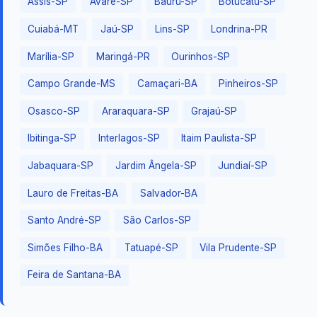
Assis-SP
Avaré-SP
Bauru-SP
Botucatu-SP
Cuiabá-MT
Jaú-SP
Lins-SP
Londrina-PR
Marília-SP
Maringá-PR
Ourinhos-SP
Campo Grande-MS
Camaçari-BA
Pinheiros-SP
Osasco-SP
Araraquara-SP
Grajaú-SP
Ibitinga-SP
Interlagos-SP
Itaim Paulista-SP
Jabaquara-SP
Jardim Ângela-SP
Jundiaí-SP
Lauro de Freitas-BA
Salvador-BA
Santo André-SP
São Carlos-SP
Simões Filho-BA
Tatuapé-SP
Vila Prudente-SP
Feira de Santana-BA