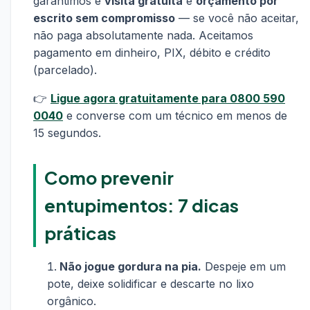
garantimos é
visita gratuita
e
orçamento por
escrito sem compromisso
— se você não aceitar,
não paga absolutamente nada. Aceitamos
pagamento em dinheiro, PIX, débito e crédito
(parcelado).
👉
Ligue agora gratuitamente para 0800 590
0040
e converse com um técnico em menos de
15 segundos.
Como prevenir
entupimentos: 7 dicas
práticas
Não jogue gordura na pia.
Despeje em um
pote, deixe solidificar e descarte no lixo
orgânico.